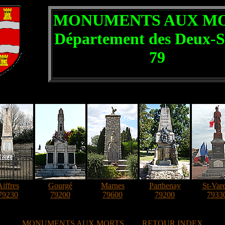
MONUMENTS AUX M
Département des Deux-S
79
Aiffres
Gourgé
Marnes
Parthenay
St-Var
79230
79200
79600
79200
7933
MONUMENTS AUX MORTS
RETOUR INDEX