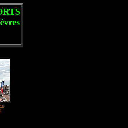
ORTS
èvres
ent
0