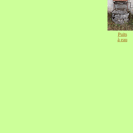
Puits
à eau