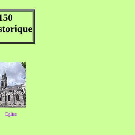
150
storique
Eglise