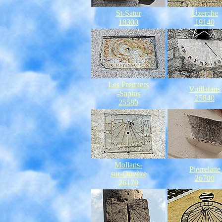
St-Satur
Uzerche
18300
19140
Les Premiers
Vuillafans
-Sapins
25840
25580
Mollans-
Pierrelatte
sur-Ouvèze
26700
26170