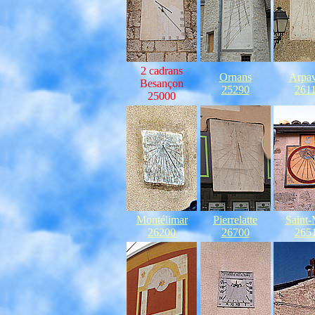
2 cadrans
Ornans
Arpa
Besançon
25290
261
25000
Montélimar
Pierrelatte
Saint
26200
26700
265