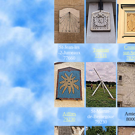
St-Jean-les
Crois
Touquin
-2-Jumeaux
sur-S
77131
77660
782
St-Martin-
Aiffres
Amie
de-Bernegoue
79230
800
79230