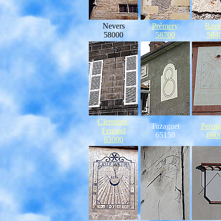
Nevers
Prémery
Rave
58000
58700
584
Clermont-
Tuzaguet
Perpi
Ferrand
65150
660
63000