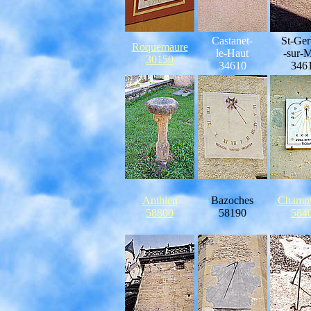
Castanet-
St-Ger
Roquemaure
le-Haut
-sur-
30150
34610
346
Anthien
Bazoches
Champ
58800
58190
584