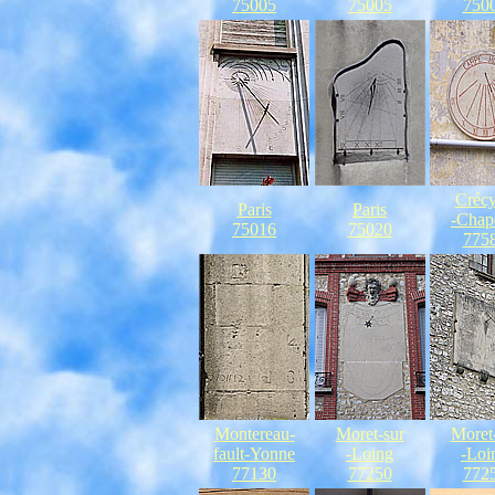
75005
75005
750
Crécy
Paris
Paris
-Chap
75016
75020
775
Montereau-
Moret-sur
Moret
fault-Yonne
-Loing
-Loi
77130
77250
772