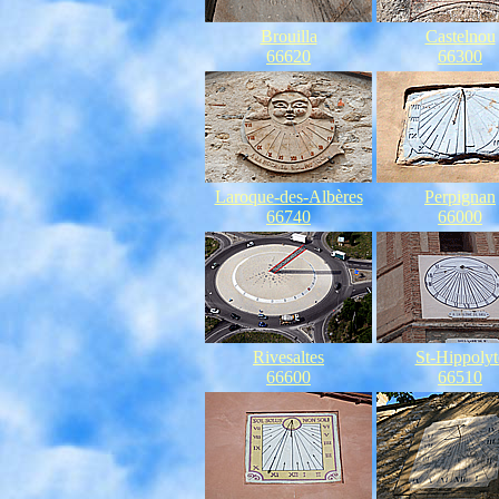
Brouilla
Castelnou
66620
66300
Laroque-des-Albères
Perpignan
66740
66000
Rivesaltes
St-Hippolyt
66600
66510