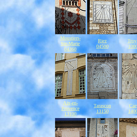
Moustiers-
Riez
Troy
Ste-Marie
04500
100
04360
Aix-en-
Tarascon
Cae
Provence
13150
140
13100