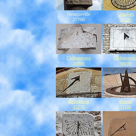
Heuqueville
Condom
27700
32100
Châteauroux
Châteaurou
36000
36000
Bellegarde
Reims
45270
51100