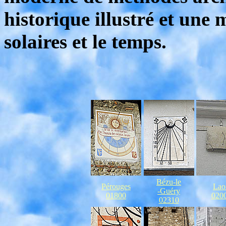
historique illustré et une
solaires et le temps.
Bézu-le
Pérouges
Lao
-Guéry
01800
020
02310