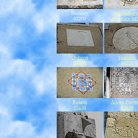
Buzancy
Allemagne-
02200
-Provence 04
Quinson
Valensole
04500
04210
Rosans
Aix-en-Prove
05150
13100