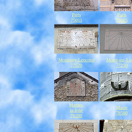
Paris
Paris
75011
75015
Montigny-Lencoup
Moret-sur-Lo
77520
77250
Mantes-
Maule
la-Jolie
78580
78200