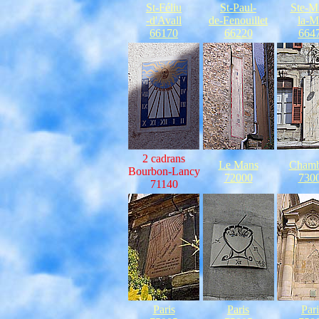
St-Féliu
St-Paul-
Ste-M
-d'Avall
de-Fenouillet
la-M
66170
66220
664
2 cadrans
Le Mans
Chamb
Bourbon-Lancy
72000
730
71140
Paris
Paris
Pari