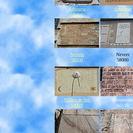
Arbourse
Arbourse
58350
58350
Nevers
Nevers
58000
58000
Villiers-le-Sec
Hénonville
58210
60119