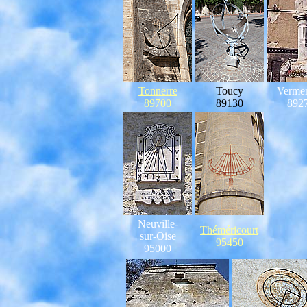
Tonnerre
Toucy
Verme
89700
89130
892
Neuville-
Théméricourt
sur-Oise
95450
95000