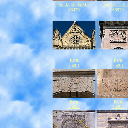
Ste-Marie-la-Mer
Vernet-les-Ba
66470
66820
Paris
Paris
75001
75001
Paris
Paris
75004
75005