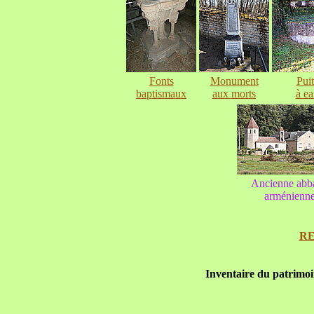
Fonts
Monument
Puit
baptismaux
aux morts
à ea
Ancienne abb
arménienn
RE
Inventaire du patrimo