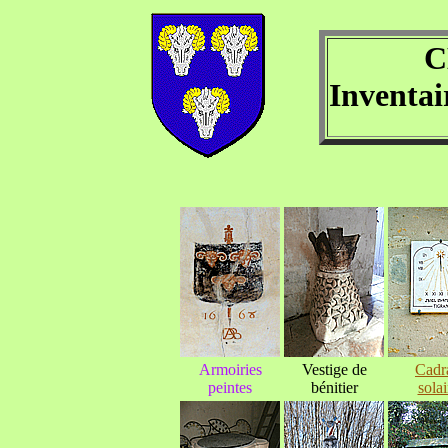
C
Inventai
Armoiries
Vestige de
Cadr
peintes
bénitier
solai